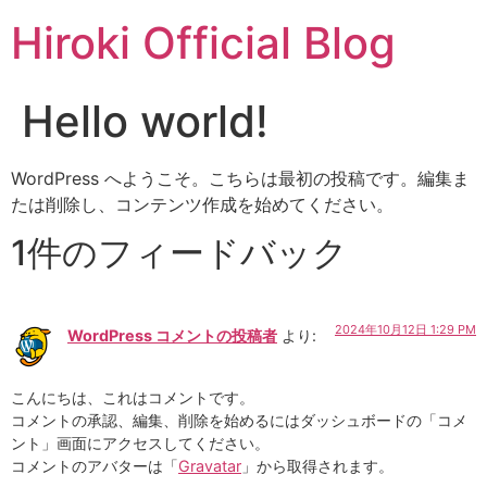
コ
Hiroki Official Blog
ン
テ
ン
Hello world!
ツ
に
ス
WordPress へようこそ。こちらは最初の投稿です。編集ま
キ
たは削除し、コンテンツ作成を始めてください。
ッ
1件のフィードバック
プ
2024年10月12日 1:29 PM
WordPress コメントの投稿者
より:
こんにちは、これはコメントです。
コメントの承認、編集、削除を始めるにはダッシュボードの「コメ
ント」画面にアクセスしてください。
コメントのアバターは「
Gravatar
」から取得されます。